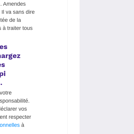
D. Amendes 
Il va sans dire 
tée de la 
 traiter tous 
es 
hargez 
s 
pi 
  
votre 
ponsabilité.  
éclarer vos 
ent respecter 
sonnelles
 à 