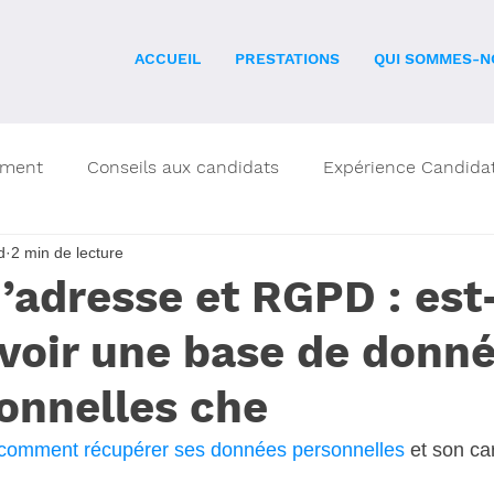
ACCUEIL
PRESTATIONS
QUI SOMMES-N
ement
Conseils aux candidats
Expérience Candida
d
2 min de lecture
Marque Employeur
General
InEnglish
News
’adresse et RGPD : est
avoir une base de donn
echniques d'évaluation
onnelles che
comment récupérer ses données personnelles 
et son ca