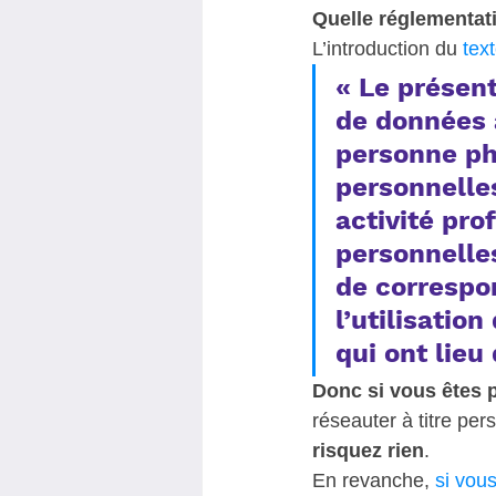
Quelle réglementati
L’introduction du 
tex
« Le présen
de données 
personne ph
personnelle
activité pr
personnelle
de correspo
l’utilisatio
qui ont lieu
Donc si vous êtes pa
réseauter à titre per
risquez rien
.  
En revanche, 
si vou