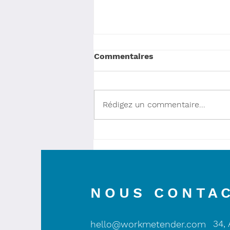
Commentaires
Rédigez un commentaire...
Veille Recrutement : 5
sources pour s'inspirer
toute la semaine
NOUS CONTA
34,
hello@workmetender.com