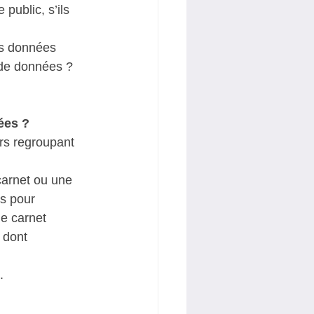
public, s’ils 
es données 
 de données ? 
ées ? 
rs regroupant 
carnet ou une 
s pour 
le carnet 
 dont 
  