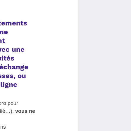
itements 
ne 
t 
vec une 
vités 
’échange 
ses, ou 
ligne 
pro pour 
tié…), 
vous ne 
ins 