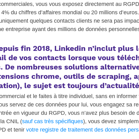
 commerciales, vous vous exposez directement au RGP
 4% du chiffres d’affaires mondial ou 20 millions d’euros. 
uniquement quelques contacts clients ne sera pas impac
entreprise ayant des millions de données personnelles à
puis fin 2018, Linkedin n’inclut plus l
il de vos contacts lorsque vous téléc
. De nombreuses solutions alternative
tensions chrome, outils de scraping, a
tion), le sujet est toujours d’actualité.
mercial et le faites à titre individuel, sans en informer 
ous servez de ces données pour lui, vous engagez sa res
ntrée en vigueur du RGPD, vous n’avez plus besoin de d
la CNIL (
sauf cas très spécifiques
), vous devez simplem
D et tenir 
votre registre de traitement des données per
  