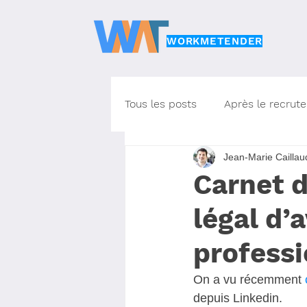
WORKMETENDER
Tous les posts
Après le recrut
Jean-Marie Caillau
Brèves
Management
Carnet d
légal d’
Questions de recruteur
T
professi
On a vu récemment 
depuis Linkedin.  