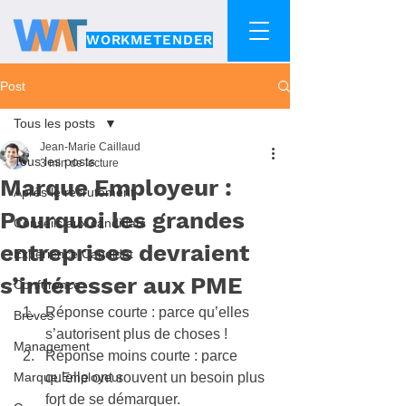
WORKMETENDER
Post
Tous les posts
Jean-Marie Caillaud
Tous les posts
3 min de lecture
Marque Employeur :
Après le recrutement
Pourquoi les grandes
Conseils aux candidats
entreprises devraient
Expérience Candidat
s’intéresser aux PME
Conférence
Réponse courte : parce qu’elles 
Brèves
s’autorisent plus de choses !
Management
Réponse moins courte : parce 
Marque Employeur
qu’elle ont souvent un besoin plus 
fort de se démarquer.