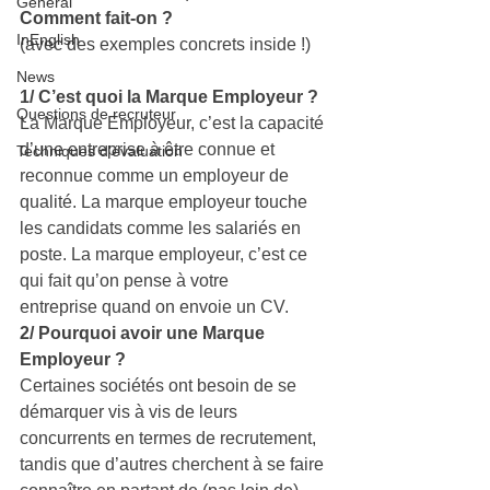
General
Comment fait-on ?
InEnglish
(avec des exemples concrets inside !)
News
1/ C’est quoi la Marque Employeur ?
Questions de recruteur
La Marque Employeur, c’est la capacité 
d’une entreprise à être connue et 
Techniques d'évaluation
reconnue comme un employeur de 
qualité. La marque employeur touche 
les candidats comme les salariés en 
poste. La marque employeur, c’est ce 
qui fait qu’on pense à votre 
entreprise quand on envoie un CV.
2/ Pourquoi avoir une Marque 
Employeur ?
Certaines sociétés ont besoin de se 
démarquer vis à vis de leurs 
concurrents en termes de recrutement, 
tandis que d’autres cherchent à se faire 