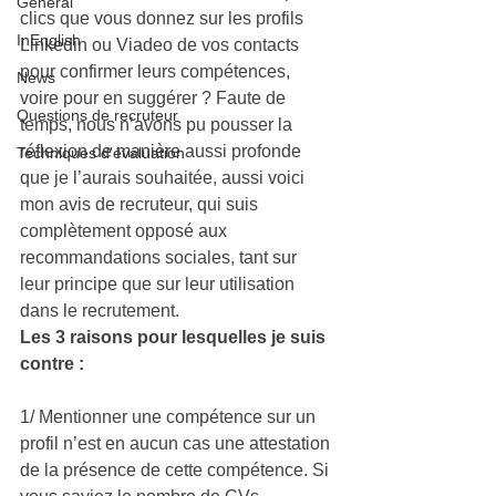
General
clics que vous donnez sur les profils 
InEnglish
Linkedin ou Viadeo de vos contacts 
pour confirmer leurs compétences, 
News
voire pour en suggérer ? Faute de 
Questions de recruteur
temps, nous n’avons pu pousser la 
réflexion de manière aussi profonde 
Techniques d'évaluation
que je l’aurais souhaitée, aussi voici 
mon avis de recruteur, qui suis 
complètement opposé aux 
recommandations sociales, tant sur 
leur principe que sur leur utilisation 
dans le recrutement.
Les 3 raisons pour lesquelles je suis 
contre : 
1/ Mentionner une compétence sur un 
profil n’est en aucun cas une attestation 
de la présence de cette compétence. Si 