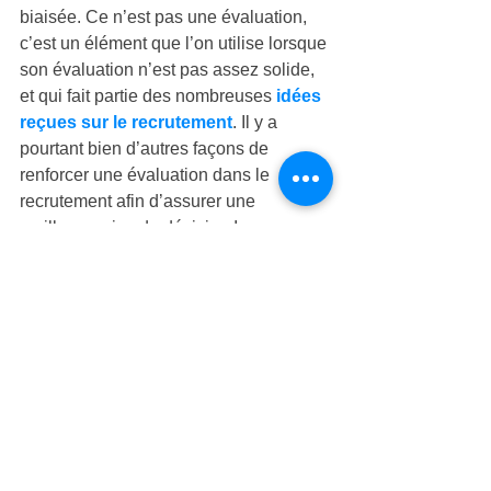
biaisée. Ce n’est pas une évaluation, 
c’est un élément que l’on utilise lorsque 
son évaluation n’est pas assez solide, 
et qui fait partie des nombreuses 
idées 
reçues sur le recrutement
. Il y a 
pourtant bien d’autres façons de 
renforcer une évaluation dans le 
recrutement afin d’assurer une 
meilleure prise de décision !
N’hésitez pas à laisser votre avis dans 
les commentaires.
Je vous invite également à lire 
le 
résumé de la Battle TruParis 2013 sur 
les recommandations sociales. 
Techniques d'évaluation