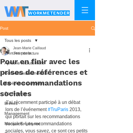
WORKMETENDER
Post
Tous les posts
Jean-Marie Caillaud
Tous les posts
3 min de lecture
Pour en finir avec les
Après le recrutement
prises de références et
Conseils aux candidats
les recommandations
Expérience Candidat
sociales
Conférence
J’ai récemment participé à un débat 
Brèves
lors de l’événement 
#TruParis
 2013, 
Management
qui portait sur les recommandations 
Marque Employeur
sociales. Les recommandations 
sociales, vous savez, ce sont ces petits 