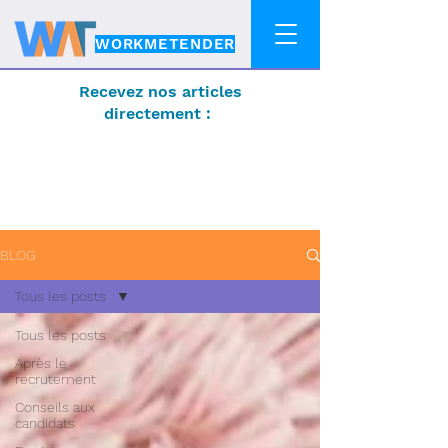
WORKMETENDER
Recevez nos articles
directement :
BLOG
Tous les posts
Tous les posts
Après le
recrutement
Conseils aux
candidats