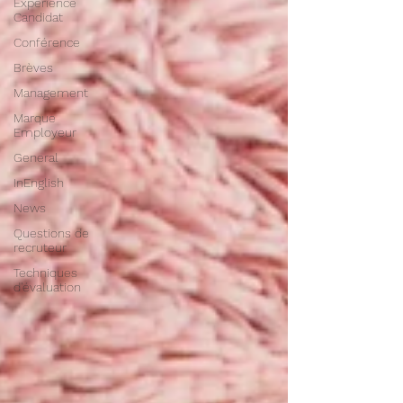
Expérience
Candidat
Conférence
Brèves
Management
Marque
Employeur
General
InEnglish
News
Questions de
recruteur
Techniques
d'évaluation