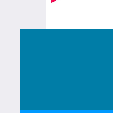
NOUS CONTA
34,
hello@workmetender.com
Cha
T: +33 (0)1 30 59 55 26
750