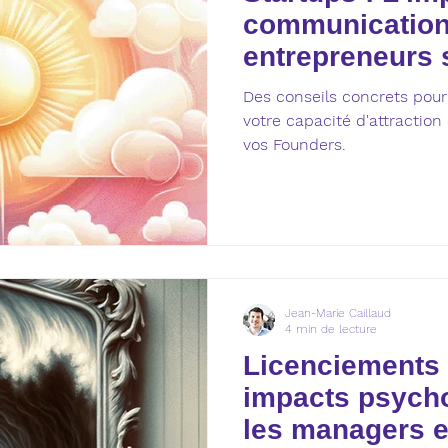
echniques d'évaluation
communication
entrepreneurs 
candidats
Des conseils concrets pou
votre capacité d'attraction
vos Founders.
Jean-Marie Caillaud
4 min de lecture
Licenciements 
impacts psych
les managers et