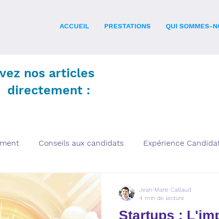
ACCUEIL
PRESTATIONS
QUI SOMMES-N
vez nos articles
directement :
ement
Conseils aux candidats
Expérience Candida
Marque Employeur
General
InEnglish
News
Jean-Marie Caillaud
4 min de lecture
Startups : L'im