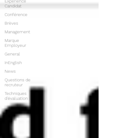
Expérience
Candidat
Conférence
Brèves
Management
Marque
Employeur
General
InEnglish
News
Questions de
recruteur
Techniques
d'évaluation