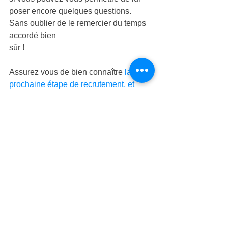
poser encore quelques questions. 
Sans oublier de le remercier du temps 
accordé bien 
sûr ! 
Assurez vous de bien connaître 
la 
prochaine étape de recrutement, et 
commencez dès lors à la préparer
. 
4/ Du côté du 
recruteur, comment ça 
se passe ? 
On veut réussir son entretien 
d’embauche, et du coup on se pose 
mille et une questions sur ce que le 
recruteur a pensé de nous, ce qu’il va 