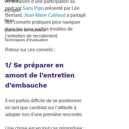
General
A l’occasion d’une participation au 
podcast 
Sans Pipo
 présenté par Léo 
InEnglish
Bernard, 
Jean-Marie Caillaud
 a partagé 
News
des conseils pratiques pour naviguer 
dans les eaux parfois troubles de 
Questions de recruteur
l’entretien de recrutement.  
Techniques d'évaluation
Retour sur ces conseils :   
1/ Se préparer en 
amont de l’entretien 
d’embauche  
Il est parfois difficile de se positionner 
en tant que candidat sur l’attitude à 
adopter lors d’une première rencontre. 
Une chose est en tout cas primordiale : 