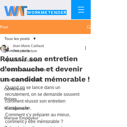
WORKMETENDER
Post
Tous les posts
Jean-Marie Caillaud
Tous les posts
6 min de lecture
Réussir son entretien
Après le recrutement
d’embauche et devenir
Conseils aux candidats
un candidat mémorable !
Expérience Candidat
Quand on se lance dans un 
Conférence
recrutement, on se demande souvent 
Brèves
comment réussir son entretien 
d’embauche. 
Management
Comment s’y préparer au mieux, 
Marque Employeur
comment y être mémorable ? 