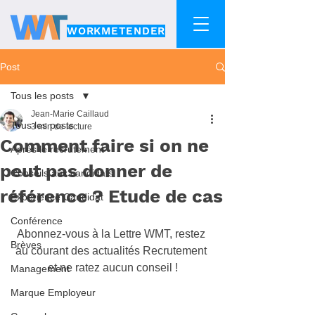
WORKMETENDER
Post
Tous les posts
Jean-Marie Caillaud
Tous les posts
3 min de lecture
Comment faire si on ne
Après le recrutement
peut pas donner de
Conseils aux candidats
référence ? Etude de cas
Expérience Candidat
Conférence
Abonnez-vous à la Lettre WMT, restez 
Brèves
au courant des actualités Recrutement 
et ne ratez aucun conseil !
Management
Marque Employeur