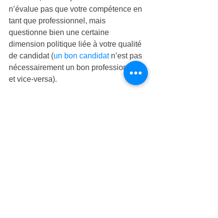
n’évalue pas que votre compétence en 
tant que professionnel, mais 
questionne bien une certaine 
dimension politique liée à votre qualité 
de candidat (
un bon candidat
 n’est pas 
nécessairement un bon professionnel, 
et vice-versa).
Beaucoup de personnes vous le 
conseilleront : entretenez votre réseau. 
Vous serez très bon sur votre poste si 
vous êtes compétent. Vous pourrez 
faire un joli bout de carrière si vous 
savez être « politique » et entretenir un 
réseau de contacts, d’anciens 
employeurs et de potentiels futurs 
partenaires.