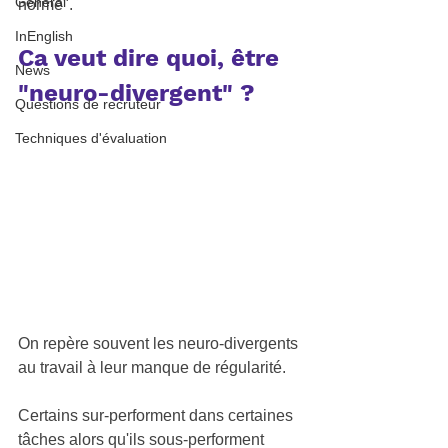
General
norme".
InEnglish
Ca veut dire quoi, être 
News
"neuro-divergent" ?
Questions de recruteur
Techniques d'évaluation
On repère souvent les neuro-divergents 
au travail à leur manque de régularité. 
Certains sur-performent dans certaines 
tâches alors qu'ils sous-performent 