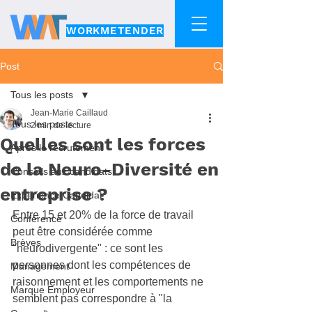
WORKMETENDER
Post
Tous les posts
Jean-Marie Caillaud
Tous les posts
2 min de lecture
Quelles sont les forces
Après le recrutement
de la Neuro-Diversité en
Conseils aux candidats
entreprise ?
Expérience Candidat
Entre 15 et 20% de la force de travail 
Conférence
peut être considérée comme 
Brèves
"neurodivergente"
 : ce sont les 
personnes dont les compétences de 
Management
raisonnement et les comportements ne 
Marque Employeur
semblent pas correspondre à "la 